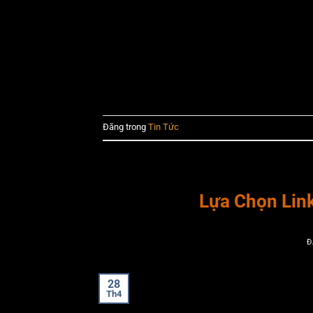
Đăng trong
Tin Tức
Lựa Chọn Lin
Đ
28
Th4