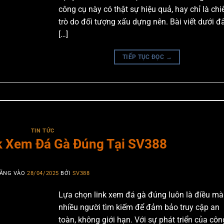
công cụ này có thật sự hiệu quả, hay chỉ là chi
trò do đối tượng xấu dựng nên. Bài viết dưới đ
[…]
TIẾP TỤC ĐỌC
→
TIN TỨC
k Xem Đá Gà Đúng Tại SV388
ĂNG VÀO
28/04/2025
BỞI
SV388
Lựa chọn link xem đá gà đúng luôn là điều mà
nhiều người tìm kiếm để đảm bảo truy cập an
toàn, không giới hạn. Với sự phát triển của côn