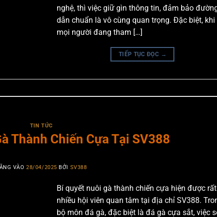
nghệ, thì việc giữ gìn thông tin, đảm bảo đườn
dẫn chuẩn là vô cùng quan trọng. Đặc biệt, khi
mọi người đang tham […]
TIẾP TỤC ĐỌC
→
TIN TỨC
Gà Thành Chiến Cựa Tại SV388
ĂNG VÀO
28/04/2025
BỞI
SV388
Bí quyết nuôi gà thành chiến cựa hiện được rất
nhiều hội viên quan tâm tại địa chỉ SV388. Tro
bộ môn đá gà, đặc biệt là đá gà cựa sắt, việc 