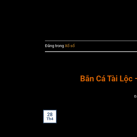
Đăng trong
Xổ số
Bắn Cá Tài Lộc 
Đ
28
Th4