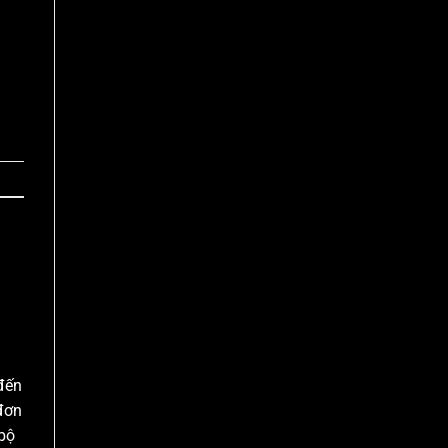
à
đến
đơn
 bộ