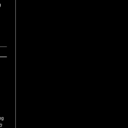
Dẫn
Hiệu
g
Tham
Quả
Gia
Xổ
Số
Miền
Bắc
SV388
ng
sở